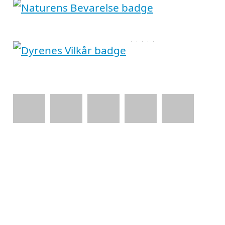
Indholdsfortegnelse
skjul
1)
Om varmepumpe-hjørring.dk
2)
Kontakt